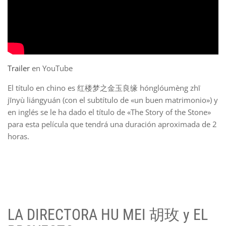
Trailer
en YouTube
El título en chino es 红楼梦之金玉良缘 hónglóumèng zhī
jīnyù liángyuán (con el subtítulo de «un buen matrimonio») y
en inglés se le ha dado el título de «The Story of the Stone»
para esta película que tendrá una duración aproximada de 2
horas.
LA DIRECTORA HU MEI 胡玫 y EL