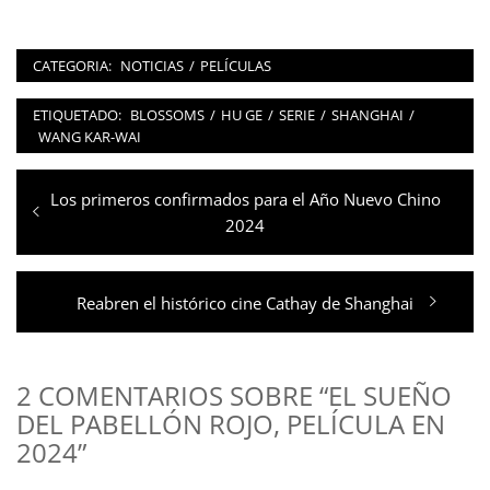
CATEGORIA:
NOTICIAS
/
PELÍCULAS
ETIQUETADO:
BLOSSOMS
/
HU GE
/
SERIE
/
SHANGHAI
/
WANG KAR-WAI
Navegación
Entrada
Los primeros confirmados para el Año Nuevo Chino
de
anterior:
2024
entradas
Entrada
Reabren el histórico cine Cathay de Shanghai
siguiente:
2 COMENTARIOS SOBRE “EL SUEÑO
DEL PABELLÓN ROJO, PELÍCULA EN
2024”