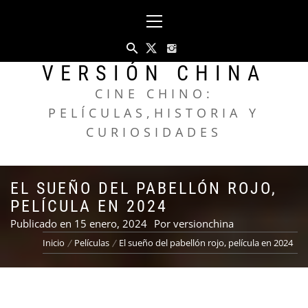
Saltar
Menú
al
principal
contenido
VERSIÓN CHINA
CINE CHINO:
PELÍCULAS,HISTORIA Y
CURIOSIDADES
EL SUEÑO DEL PABELLÓN ROJO,
PELÍCULA EN 2024
Publicado en
15 enero, 2024
Por
versionchina
Inicio
Películas
El sueño del pabellón rojo, película en 2024