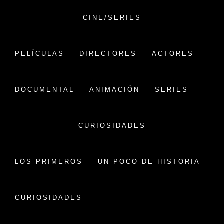
Saltar
al
CINE/SERIES
contenido
VERSIÓN CHINA
PELÍCULAS
DIRECTORES
ACTORES
CINE CHINO:
PELÍCULAS,HISTORIA Y
DOCUMENTAL
ANIMACIÓN
SERIES
CURIOSIDADES
CURIOSIDADES
PELÍCULAS CHINAS EN EL
FESTIVAL DE SAN
SEBASTIÁN
LOS PRIMEROS
UN POCO DE HISTORIA
Publicado en
5 octubre, 2025
Por
versionchina
Inicio
NOTICIAS
Películas chinas en el festival de San Sebastián
CURIOSIDADES