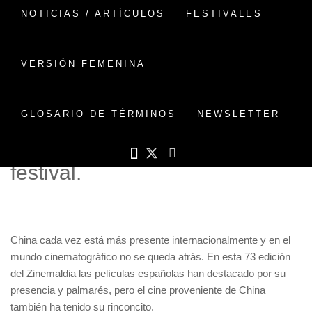
NOTICIAS / ARTÍCULOS
FESTIVALES
Este año hemos asistido al
VERSIÓN FEMENINA
Festival Internacional de cine
de San Sebastián para dar
GLOSARIO DE TÉRMINOS
NEWSLETTER
cuenta de las películas chinas
que se han podido ver en el
festival.
China cada vez está más presente internacionalmente y en el
mundo cinematográfico no se queda atrás. En esta 73 edición
del Zinemaldia las películas españolas han destacado por su
presencia y palmarés, pero el cine proveniente de China
también ha tenido su rinconcito.