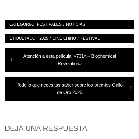
CATEGORIA:
FESTIVALES
/
NOTICIAS
ETIQUETADO:
2025
/
CINE CHINO
/
FESTIVAL
Navegación
Entrada
Atención a esta película: «731» – Biochemical
de
anterior:
Revelation»
entradas
Entrada
Todo lo que necesitas saber sobre los premios Gallo
siguiente:
de Oro 2025
DEJA UNA RESPUESTA