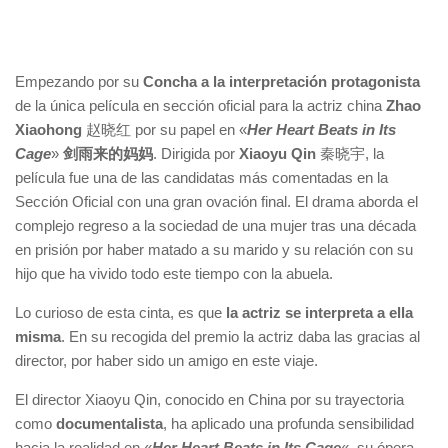
Empezando por su
Concha a la interpretación protagonista
de la única película en sección oficial para la actriz china
Zhao
Xiaohong
赵晓红 por su papel en «
Her Heart Beats in Its
Cage
»
剑雨来的妈妈
. Dirigida por
Xiaoyu Qin
秦晓宇, la
película fue una de las candidatas más comentadas en la
Sección Oficial con una gran ovación final. El drama aborda el
complejo regreso a la sociedad de una mujer tras una década
en prisión por haber matado a su marido y su relación con su
hijo que ha vivido todo este tiempo con la abuela.
Lo curioso de esta cinta, es que
la actriz se interpreta a ella
misma
. En su recogida del premio la actriz daba las gracias al
director, por haber sido un amigo en este viaje.
El director Xiaoyu Qin, conocido en China por su trayectoria
como
documentalista
, ha aplicado una profunda sensibilidad
hacia la realidad en «
Her Heart Beats in Its Cage
«, su ópera