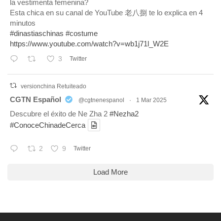
la vestimenta femenina?
Esta chica en su canal de YouTube 老八捌 te lo explica en 4
minutos
#dinastiaschinas
#costume
https://www.youtube.com/watch?v=wb1j71l_W2E
3
Twitter
versionchina Retuiteado
tar
CGTN Español
@cgtnenespanol
·
1 Mar 2025
Descubre el éxito de Ne Zha 2
#Nezha2
#ConoceChinadeCerca
2
9
Twitter
Load More