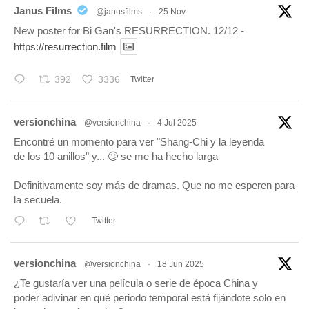
tar
Janus Films
@janusfilms
·
25 Nov
New poster for Bi Gan's RESURRECTION. 12/12 -
https://resurrection.film
392
3336
Twitter
tar
versionchina
@versionchina
·
4 Jul 2025
Encontré un momento para ver "Shang-Chi y la leyenda
de los 10 anillos" y... 🙄 se me ha hecho larga
Definitivamente soy más de dramas. Que no me esperen para
la secuela.
Twitter
tar
versionchina
@versionchina
·
18 Jun 2025
¿Te gustaría ver una película o serie de época China y
poder adivinar en qué periodo temporal está fijándote solo en