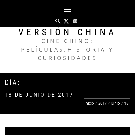
Saltar
Menú
al
principal
contenido
VERSIÓN CHINA
CINE CHINO:
PELÍCULAS,HISTORIA Y
CURIOSIDADES
DÍA:
18 DE JUNIO DE 2017
Inicio
2017
junio
18