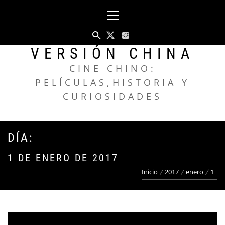
Saltar
Menú
al
principal
contenido
VERSIÓN CHINA
CINE CHINO:
PELÍCULAS,HISTORIA Y
CURIOSIDADES
DÍA:
1 DE ENERO DE 2017
Inicio
2017
enero
1