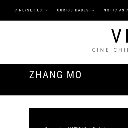
Saltar
al
CINE/SERIES
CURIOSIDADES
NOTICIAS 
contenido
V
CINE CHI
ZHANG MO