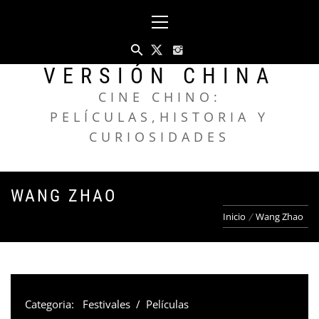
Saltar
Menú
al
principal
contenido
VERSIÓN CHINA
CINE CHINO:
PELÍCULAS,HISTORIA Y
CURIOSIDADES
WANG ZHAO
Inicio
Wang Zhao
Categoria:
Festivales
/
Películas