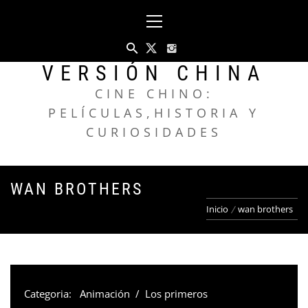
Saltar
Menú
al
principal
contenido
VERSIÓN CHINA
CINE CHINO:
PELÍCULAS,HISTORIA Y
CURIOSIDADES
WAN BROTHERS
Inicio
wan brothers
Categoria:
Animación
/
Los primeros