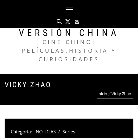
Saltar
Menú
al
principal
contenido
VERSIÓN CHINA
CINE CHINO:
PELÍCULAS,HISTORIA Y
CURIOSIDADES
VICKY ZHAO
Inicio
Vicky Zhao
Categoria:
NOTICIAS
/
Series