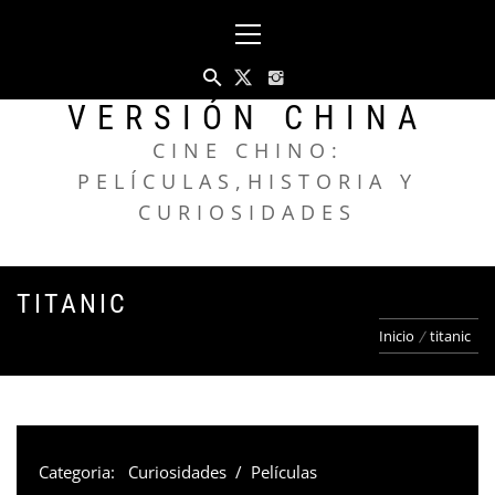
Saltar
Menú
al
principal
contenido
VERSIÓN CHINA
CINE CHINO:
PELÍCULAS,HISTORIA Y
CURIOSIDADES
TITANIC
Inicio
titanic
Categoria:
Curiosidades
/
Películas