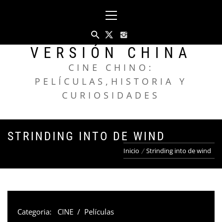
Saltar
Menú
al
principal
contenido
VERSIÓN CHINA
CINE CHINO:
PELÍCULAS,HISTORIA Y
CURIOSIDADES
STRINDING INTO DE WIND
Inicio
Strinding into de wind
Categoria:
CINE
/
Películas