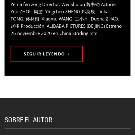
Yěmǎ fēn zōng Director: Wei Shujun 魏书钧 Actores:
You ZHOU 周游 Yingchen ZHENG 郑英辰 Linkai
TONG. 佟林楷 Xiaomu WANG. 王小木 Duona ZHAO.
赵多 Producción: ALIBABA PICTURES (BEIJING) Estreno
26 noviembre 2020 en China Striding Into
SEGUIR LEYENDO
SOBRE EL AUTOR