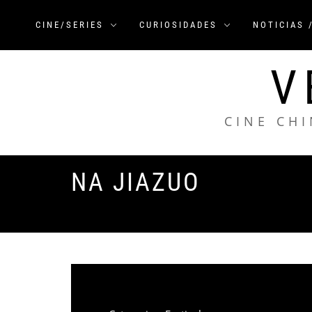
Saltar
al
CINE/SERIES
CURIOSIDADES
NOTICIAS 
contenido
V
CINE CHI
NA JIAZUO