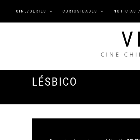
Saltar
al
CINE/SERIES
CURIOSIDADES
NOTICIAS 
contenido
V
CINE CHI
LÉSBICO