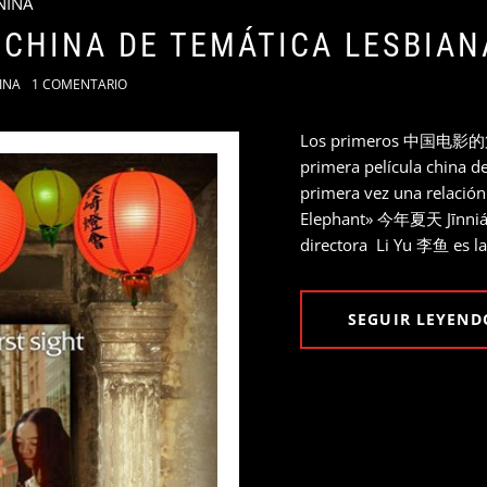
NINA
 CHINA DE TEMÁTICA LESBIAN
INA
1 COMENTARIO
Los primeros 中国电影的第一 
primera película china d
primera vez una relación
Elephant» 今年夏天 Jīnnián 
directora Li Yu 李鱼 es la
SEGUIR LEYEND