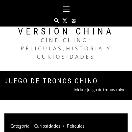
Saltar
Menú
al
principal
contenido
VERSIÓN CHINA
CINE CHINO:
PELÍCULAS,HISTORIA Y
CURIOSIDADES
JUEGO DE TRONOS CHINO
Inicio
juego de tronos chino
Categoria:
Curiosidades
/
Películas