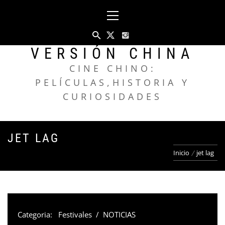
Saltar
Menú
al
principal
contenido
VERSIÓN CHINA
CINE CHINO:
PELÍCULAS,HISTORIA Y
CURIOSIDADES
JET LAG
Inicio
jet lag
Categoria:
Festivales
/
NOTICIAS