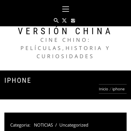
Saltar
Menú
al
principal
contenido
VERSIÓN CHINA
CINE CHINO:
PELÍCULAS,HISTORIA Y
CURIOSIDADES
IPHONE
Inicio
iphone
Categoria:
NOTICIAS
/
Uncategorized