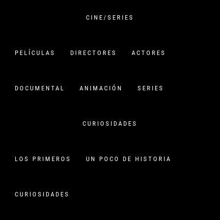
Saltar
al
CINE/SERIES
contenido
VERSIÓN CHINA
PELÍCULAS
DIRECTORES
ACTORES
CINE CHINO:
PELÍCULAS,HISTORIA Y
DOCUMENTAL
ANIMACIÓN
SERIES
CURIOSIDADES
CURIOSIDADES
HOT POT
Inicio
Hot pot
LOS PRIMEROS
UN POCO DE HISTORIA
CURIOSIDADES
Categoria:
NOTICIAS
/
Películas