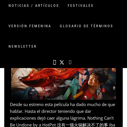
EL LÍO DEL HOTPOT
NOTICIAS / ARTÍCULOS
FESTIVALES
PUBLICADO EN
23 MAYO, 2024
POR
VERSIONCHINA
1 COMENTARIO
VERSIÓN FEMENINA
GLOSARIO DE TÉRMINOS
NEWSLETTER
Desde su estreno esta película ha dado mucho de que
hablar. Hasta el director teniendo que dar
explicaciones dejó caer alguna lágrima. Nothing Can’t
Be Undone by a HotPot 没有一顿火锅解决不了的事 iba