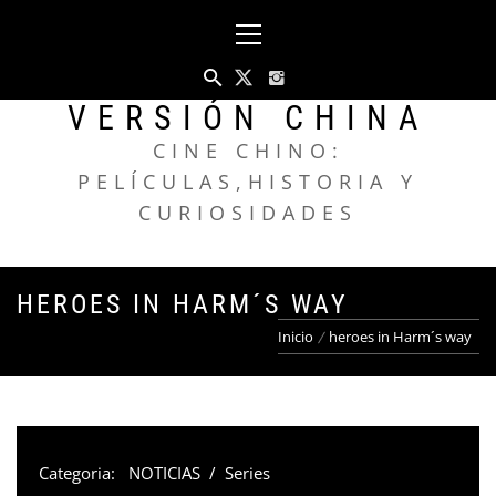
Saltar
Menú
al
principal
contenido
VERSIÓN CHINA
CINE CHINO:
PELÍCULAS,HISTORIA Y
CURIOSIDADES
HEROES IN HARM´S WAY
Inicio
heroes in Harm´s way
Categoria:
NOTICIAS
/
Series