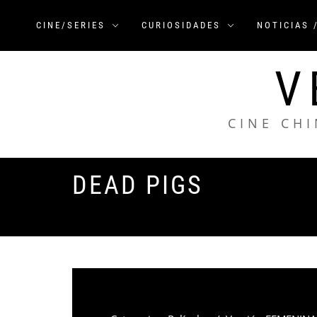
Saltar
al
CINE/SERIES
CURIOSIDADES
NOTICIAS 
contenido
V
CINE CHI
DEAD PIGS