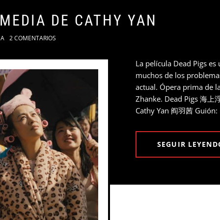
OMEDIA DE CATHY YAN
NA
2 COMENTARIOS
La película Dead Pigs e
muchos de los problemas 
actual. Ópera prima de l
Zhanke. Dead Pigs 海上浮城
Cathy Yan 阎羽茜 Guión: 
SEGUIR LEYEND