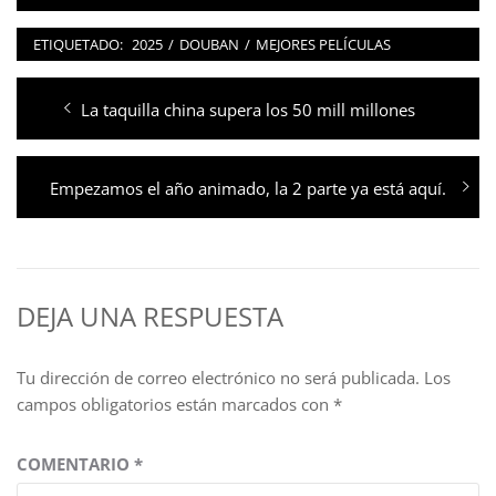
ETIQUETADO:
2025
/
DOUBAN
/
MEJORES PELÍCULAS
Navegación
Entrada
La taquilla china supera los 50 mill millones
de
anterior:
entradas
Entrada
Empezamos el año animado, la 2 parte ya está aquí.
siguiente:
DEJA UNA RESPUESTA
Tu dirección de correo electrónico no será publicada.
Los
campos obligatorios están marcados con
*
COMENTARIO
*