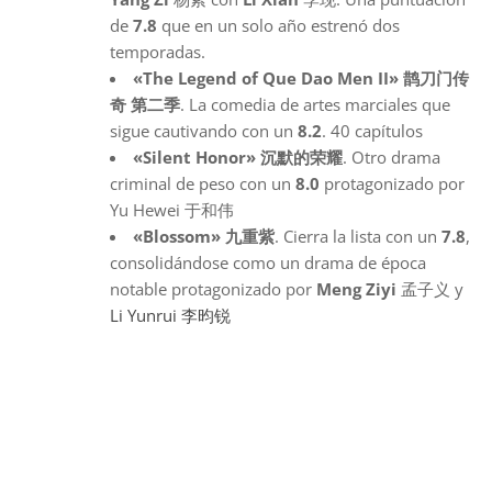
de
7.8
que en un solo año estrenó dos
temporadas.
«The Legend of Que Dao Men II» 鹊刀门传
奇 第二季
. La comedia de artes marciales que
sigue cautivando con un
8.2
. 40 capítulos
«Silent Honor» 沉默的荣耀
. Otro drama
criminal de peso con un
8.0
protagonizado por
Yu Hewei 于和伟
«Blossom» 九重紫
. Cierra la lista con un
7.8
,
consolidándose como un drama de época
notable protagonizado por
Meng Ziyi
孟子义 y
Li Yunrui
李昀锐