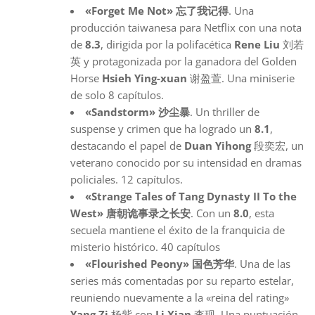
«Forget Me Not» 忘了我记得
. Una
producción taiwanesa para Netflix con una nota
de
8.3
, dirigida por la polifacética
Rene Liu
刘若
英 y protagonizada por la ganadora del Golden
Horse
Hsieh Ying-xuan
谢盈萱. Una miniserie
de solo 8 capítulos.
«Sandstorm» 沙尘暴
. Un thriller de
suspense y crimen que ha logrado un
8.1
,
destacando el papel de
Duan Yihong
段奕宏, un
veterano conocido por su intensidad en dramas
policiales. 12 capítulos.
«Strange Tales of Tang Dynasty II To the
West» 唐朝诡事录之长安
. Con un
8.0
, esta
secuela mantiene el éxito de la franquicia de
misterio histórico. 40 capítulos
«Flourished Peony» 国色芳华
. Una de las
series más comentadas por su reparto estelar,
reuniendo nuevamente a la «reina del rating»
Yang Zi
杨紫 con
Li Xian
李现. Una puntuación