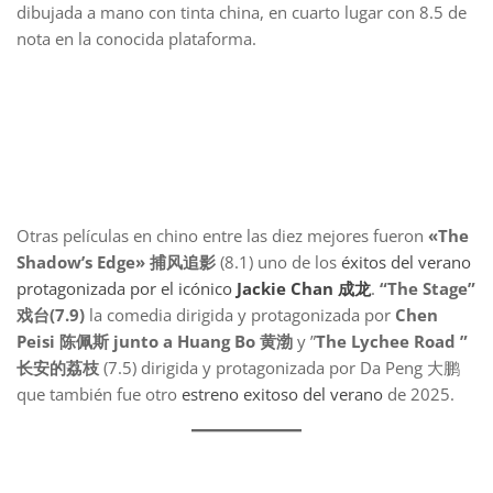
dibujada a mano con tinta china, en cuarto lugar con 8.5 de
nota en la conocida plataforma.
Otras películas en chino entre las diez mejores fueron
«The
Shadow’s Edge» 捕风追影
(8.1) uno de los
éxitos del verano
protagonizada por el icónico
Jackie Chan 成龙
.
“The Stage”
戏台(7.9)
la comedia dirigida y protagonizada por
Chen
Peisi 陈佩斯 junto a Huang Bo 黄渤
y ”
The Lychee Road ”
长安的荔枝
(7.5) dirigida y protagonizada por Da Peng 大鹏
que también fue otro
estreno exitoso del verano
de 2025.