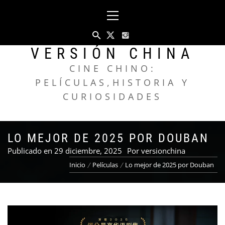
Saltar
Menú
al
principal
contenido
VERSIÓN CHINA
CINE CHINO:
PELÍCULAS,HISTORIA Y
CURIOSIDADES
LO MEJOR DE 2025 POR DOUBAN
Publicado en
29 diciembre, 2025
Por
versionchina
Inicio
Películas
Lo mejor de 2025 por Douban