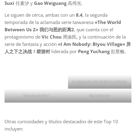
Suxi
任素汐 y
Gao Weiguang
高伟光.
Le siguen de cerca, ambas con un
8.4
, la segunda
temporada de la aclamada serie taiwanesa
«The World
Between Us 2» 我们与恶的距离2
, que cuenta con el
protagonismo de
Vic Chou
周渝民, y la continuación de la
serie de fantasía y acción
«I Am Nobody: Biyou Village» 异
人之下之决战！碧游村
liderada por
Peng Yuchang
彭昱畅。
La leyenda del chef encubierto
Peonía en Flor
Standstorm
Otras curiosidades y títulos destacados de este Top 10
incluyen: