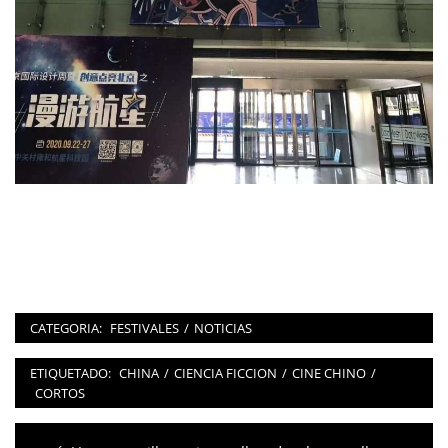
CATEGORIA:
FESTIVALES
/
NOTICIAS
ETIQUETADO:
CHINA
/
CIENCIA FICCION
/
CINE CHINO
/
CORTOS
Navegación