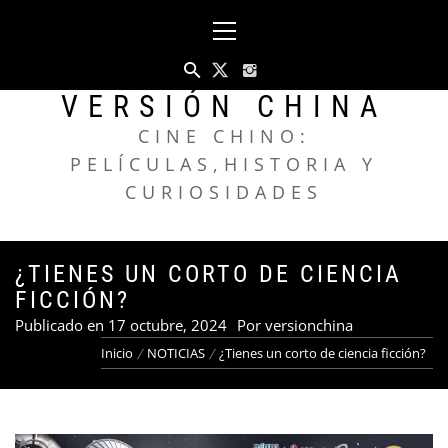
Saltar
Menú
al
principal
contenido
VERSIÓN CHINA
CINE CHINO:
PELÍCULAS,HISTORIA Y
CURIOSIDADES
¿TIENES UN CORTO DE CIENCIA
FICCIÓN?
Publicado en
17 octubre, 2024
Por
versionchina
Inicio
NOTICIAS
¿Tienes un corto de ciencia ficción?