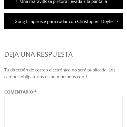
Entrada
Una maravillosa pintura llevada a la pantalla
de
anterior:
entradas
Entrada
Gong Li aparece para rodar con Christopher Doyle
siguiente:
DEJA UNA RESPUESTA
Tu dirección de correo electrónico no será publicada.
Los
campos obligatorios están marcados con
*
COMENTARIO
*