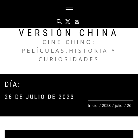
Saltar
Menú
al
principal
contenido
VERSIÓN CHINA
CINE CHINO:
PELÍCULAS,HISTORIA Y
CURIOSIDADES
DÍA:
26 DE JULIO DE 2023
Inicio
2023
julio
26