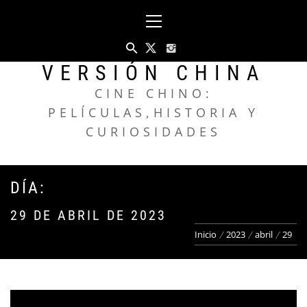
Saltar
Menú
al
principal
contenido
VERSIÓN CHINA
CINE CHINO:
PELÍCULAS,HISTORIA Y
CURIOSIDADES
DÍA:
29 DE ABRIL DE 2023
Inicio
2023
abril
29