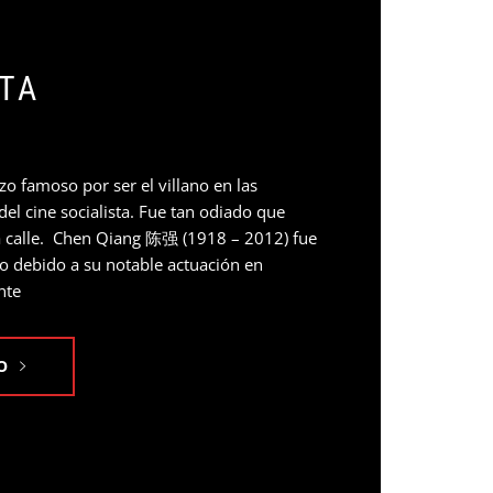
STA
zo famoso por ser el villano en las
el cine socialista. Fue tan odiado que
la calle. Chen Qiang 陈强 (1918 – 2012) fue
o debido a su notable actuación en
nte
O