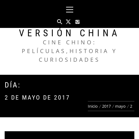
Saltar
Menú
al
principal
contenido
VERSIÓN CHINA
CINE CHINO:
PELÍCULAS,HISTORIA Y
CURIOSIDADES
DÍA:
2 DE MAYO DE 2017
Inicio
2017
mayo
2