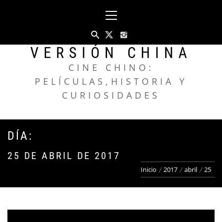
Saltar
Menú
al
principal
contenido
VERSIÓN CHINA
CINE CHINO:
PELÍCULAS,HISTORIA Y
CURIOSIDADES
DÍA:
25 DE ABRIL DE 2017
Inicio
2017
abril
25