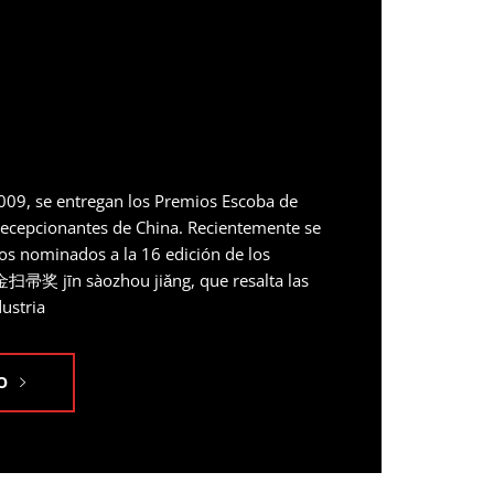
09, se entregan los Premios Escoba de
decepcionantes de China. Recientemente se
los nominados a la 16 edición de los
扫帚奖 jīn sàozhou jiǎng, que resalta las
dustria
O