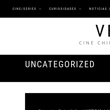
Saltar
al
CINE/SERIES
CURIOSIDADES
NOTICIAS 
contenido
V
CINE CHI
UNCATEGORIZED