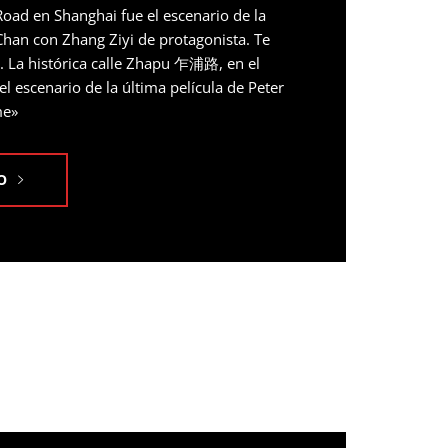
Road en Shanghai fue el escenario de la
 Chan con Zhang Ziyi de protagonista. Te
. La histórica calle Zhapu 乍浦路, en el
el escenario de la última película de Peter
me»
O