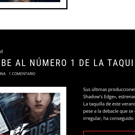
ed
UBE AL NÚMERO 1 DE LA TAQU
INA
1 COMENTARIO
Sus últimas produccione
Shadow’s Edge», estrenada
La taquilla de este vera
pese a la debacle que s
irregular, ha conseguido