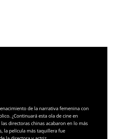
nacimiento de la narrativa femenina con
blico. ¿Continuará esta ola de cine en
las directoras chinas acabaron en lo más
, la película más taquillera fue
la directora y actriz