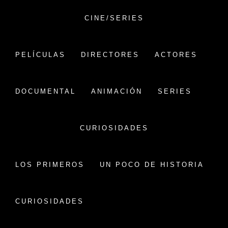
Saltar
al
CINE/SERIES
contenido
VERSIÓN CHINA
PELÍCULAS
DIRECTORES
ACTORES
CINE CHINO:
PELÍCULAS,HISTORIA Y
DOCUMENTAL
ANIMACIÓN
SERIES
CURIOSIDADES
CURIOSIDADES
SECCIÓN OFICIAL
Inicio
sección oficial
LOS PRIMEROS
UN POCO DE HISTORIA
CURIOSIDADES
Categoria:
Festivales
/
NOTICIAS