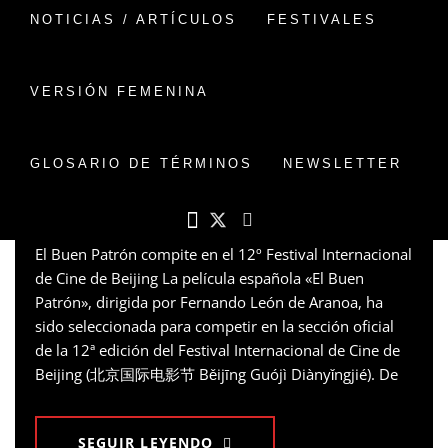
EL BUÉN PATRÓN EN
NOTICIAS / ARTÍCULOS
FESTIVALES
LA 12 EDICIÓN DEL
BEIJING
VERSIÓN FEMENINA
INTERNATIONAL FILM
FESTIVAL.
GLOSARIO DE TÉRMINOS
NEWSLETTER
PUBLICADO EN
30 JULIO, 2022
POR
VERSIONCHINA
COMENTARIO
El Buen Patrón compite en el 12º Festival Internacional
de Cine de Beijing La película española «El Buen
Patrón», dirigida por Fernando León de Aranoa, ha
sido seleccionada para competir en la sección oficial
de la 12ª edición del Festival Internacional de Cine de
Beijing (北京国际电影节 Běijīng Guójì Diànyǐngjié). De
SEGUIR LEYENDO