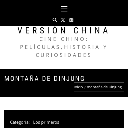
Saltar
Menú
al
principal
contenido
VERSIÓN CHINA
CINE CHINO:
PELÍCULAS,HISTORIA Y
CURIOSIDADES
MONTAÑA DE DINJUNG
Inicio
montaña de Dinjung
Categoria:
Los primeros