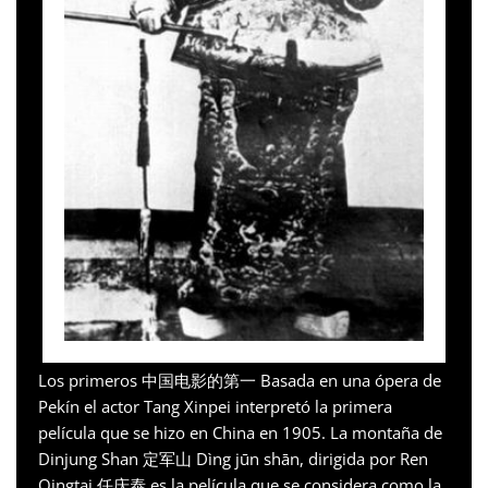
Los primeros 中国电影的第一 Basada en una ópera de
Pekín el actor Tang Xinpei interpretó la primera
película que se hizo en China en 1905. La montaña de
Dinjung Shan 定军山 Dìng jūn shān, dirigida por Ren
Qingtai 任庆泰 es la película que se considera como la