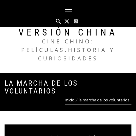
Saltar
Menú
al
principal
contenido
VERSIÓN CHINA
CINE CHINO:
PELÍCULAS,HISTORIA Y
CURIOSIDADES
LA MARCHA DE LOS
VOLUNTARIOS
Inicio
la marcha de los voluntarios