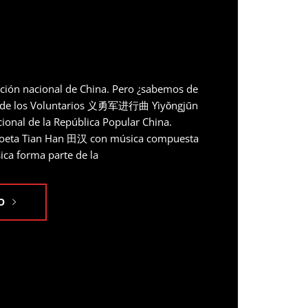
ción nacional de China. Pero ¿sabemos de
a de los Voluntarios 义勇军进行曲 Yìyǒngjūn
cional de la República Popular China.
 poeta Tian Han 田汉 con música compuesta
ca forma parte de la
O