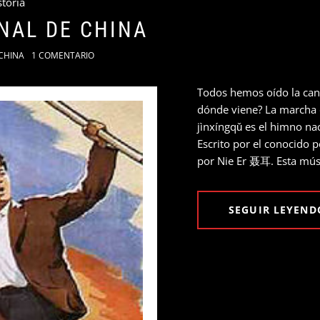
toria
NAL DE CHINA
CHINA
1 COMENTARIO
Todos hemos oído la can
dónde viene? La march
jìnxíngqǔ es el himno na
Escrito por el conocido
por Nie Er 聂耳. Esta músi
SEGUIR LEYEND