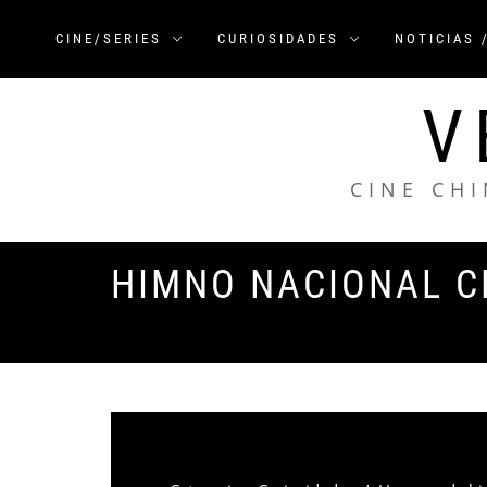
Saltar
al
CINE/SERIES
CURIOSIDADES
NOTICIAS 
contenido
V
CINE CHI
HIMNO NACIONAL C