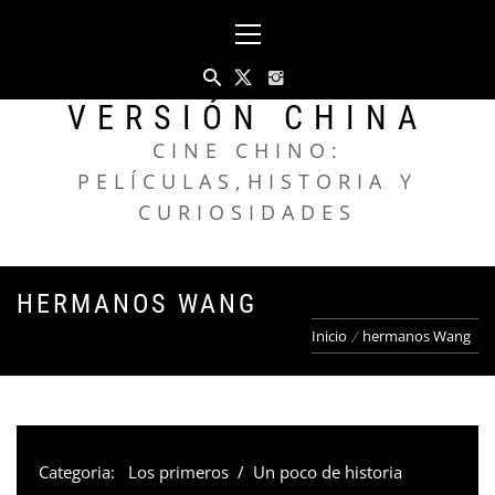
Saltar
Menú
al
principal
contenido
VERSIÓN CHINA
CINE CHINO:
PELÍCULAS,HISTORIA Y
CURIOSIDADES
HERMANOS WANG
Inicio
hermanos Wang
Categoria:
Los primeros
/
Un poco de historia