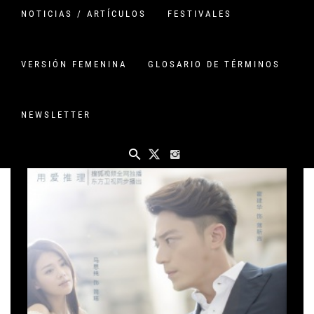
LOVE ME IF YOU DARE ,
NOTICIAS / ARTÍCULOS
FESTIVALES
EL MENTALISTA CHINO
PUBLICADO EN
27 SEPTIEMBRE, 2016
POR
VERSIONCHINA
VERSIÓN FEMENINA
GLOSARIO DE TÉRMINOS
COMENTARIO
NEWSLETTER