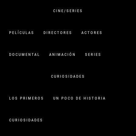
Saltar
al
CINE/SERIES
contenido
VERSIÓN CHINA
PELÍCULAS
DIRECTORES
ACTORES
CINE CHINO:
PELÍCULAS,HISTORIA Y
DOCUMENTAL
ANIMACIÓN
SERIES
CURIOSIDADES
CURIOSIDADES
DETECTIVES
Inicio
detectives
LOS PRIMEROS
UN POCO DE HISTORIA
CURIOSIDADES
Categoria:
Series