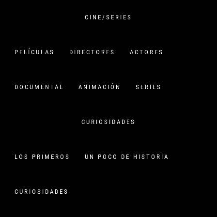
Saltar
al
CINE/SERIES
contenido
VERSIÓN CHINA
PELÍCULAS
DIRECTORES
ACTORES
CINE CHINO:
PELÍCULAS,HISTORIA Y
DOCUMENTAL
ANIMACIÓN
SERIES
CURIOSIDADES
CURIOSIDADES
COFFIN
Inicio
coffin
LOS PRIMEROS
UN POCO DE HISTORIA
CURIOSIDADES
Categoria:
Animación