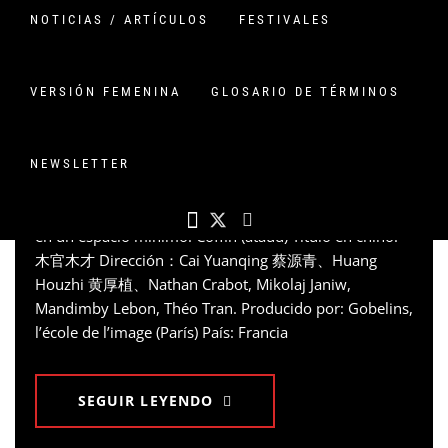
COFFIN, UN CORTO
NOTICIAS / ARTÍCULOS
FESTIVALES
REDUCIDO A UNA
HABITACIÓN
VERSIÓN FEMENINA
GLOSARIO DE TÉRMINOS
PUBLICADO EN
6 ENERO, 2022
POR
VERSIONCHINA
COMENTARIO
NEWSLETTER
Ganador a mejor corto de animación en el Festival
First Xining de 2021 la atmósfera de Coffin te hechiza
en un espacio mínimo. Coffin (ataúd) Título en chino:
木官木才 Dirección：Cai Yuanqing 蔡源青、Huang
Houzhi 黄厚植、Nathan Crabot, Mikolaj Janiw,
Mandimby Lebon, Théo Tran. Producido por: Gobelins,
l’école de l’image (París) País: Francia
SEGUIR LEYENDO