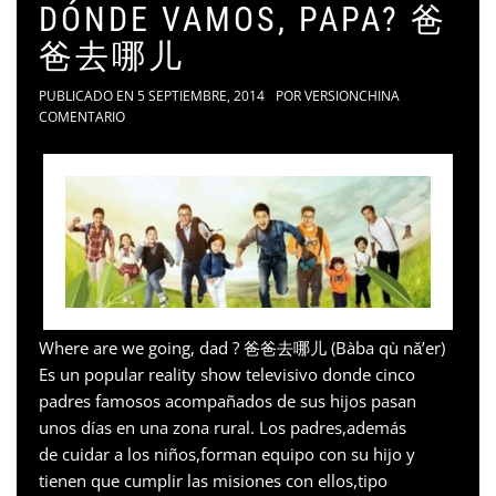
DÓNDE VAMOS, PAPA? 爸
爸去哪儿
PUBLICADO EN
5 SEPTIEMBRE, 2014
POR
VERSIONCHINA
COMENTARIO
Where are we going, dad ? 爸爸去哪儿 (Bàba qù nǎ’er)
Es un popular reality show televisivo donde cinco
padres famosos acompañados de sus hijos pasan
unos días en una zona rural. Los padres,además
de cuidar a los niños,forman equipo con su hijo y
tienen que cumplir las misiones con ellos,tipo