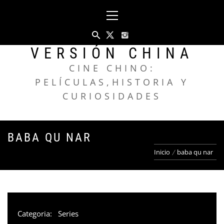
Saltar
Menú
al
principal
contenido
VERSIÓN CHINA
CINE CHINO:
PELÍCULAS,HISTORIA Y
CURIOSIDADES
BABA QU NAR
Inicio
baba qu nar
Categoria:
Series