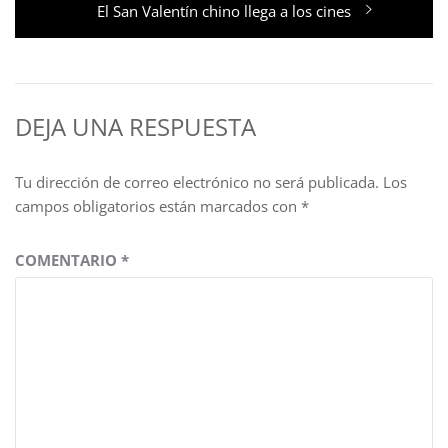
Entrada
El San Valentín chino llega a los cines
siguiente:
DEJA UNA RESPUESTA
Tu dirección de correo electrónico no será publicada.
Los
campos obligatorios están marcados con
*
COMENTARIO
*