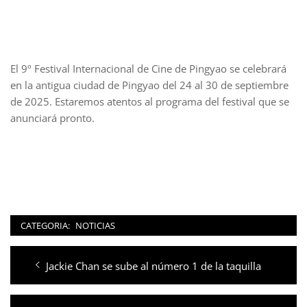
El 9º Festival Internacional de Cine de Pingyao se celebrará
en la antigua ciudad de Pingyao del 24 al 30 de septiembre
de 2025. Estaremos atentos al programa del festival que se
anunciará pronto.
CATEGORIA:
NOTICIAS
Navegación
Entrada
Jackie Chan se sube al número 1 de la taquilla
de
anterior:
entradas