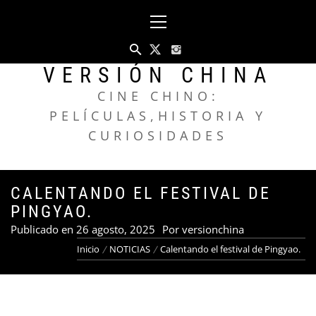
Saltar
Menú
al
principal
contenido
VERSIÓN CHINA
CINE CHINO:
PELÍCULAS,HISTORIA Y
CURIOSIDADES
CALENTANDO EL FESTIVAL DE
PINGYAO.
Publicado en
26 agosto, 2025
Por
versionchina
Inicio
NOTICIAS
Calentando el festival de Pingyao.