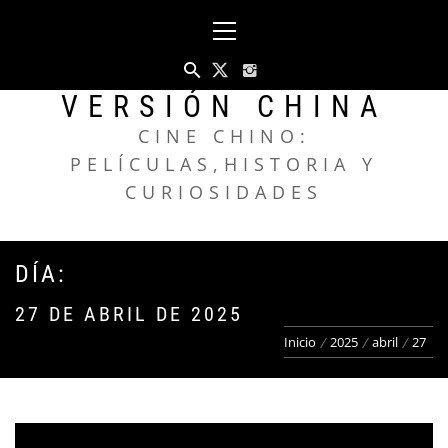
Saltar
Menú
al
principal
contenido
VERSIÓN CHINA
CINE CHINO:
PELÍCULAS,HISTORIA Y
CURIOSIDADES
DÍA:
27 DE ABRIL DE 2025
Inicio
2025
abril
27