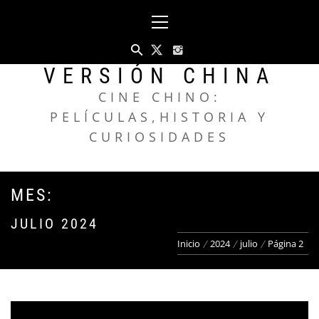
Saltar
Menú
al
principal
contenido
VERSIÓN CHINA
CINE CHINO:
PELÍCULAS,HISTORIA Y
CURIOSIDADES
MES:
JULIO 2024
Inicio
2024
julio
Página 2