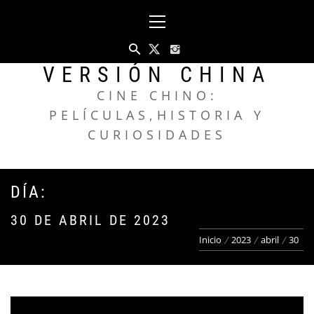
Saltar
Menú
al
principal
contenido
VERSIÓN CHINA
CINE CHINO:
PELÍCULAS,HISTORIA Y
CURIOSIDADES
DÍA:
30 DE ABRIL DE 2023
Inicio
2023
abril
30