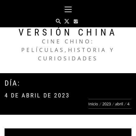
Saltar
Menú
al
principal
contenido
VERSIÓN CHINA
CINE CHINO:
PELÍCULAS,HISTORIA Y
CURIOSIDADES
DÍA:
4 DE ABRIL DE 2023
Inicio
2023
abril
4