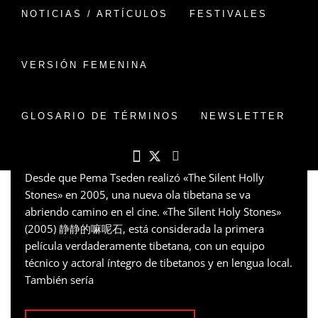
Categoria:
Directores
/
NOTICIAS
/
Un poco de
NOTICIAS / ARTÍCULOS
FESTIVALES
historia
PEMA TSEDEN Y LA
VERSIÓN FEMENINA
NUEVA OLA DE CINE
TIBETANO
GLOSARIO DE TÉRMINOS
NEWSLETTER
PUBLICADO EN
26 MARZO, 2022
POR
VERSIONCHINA
6 COMENTARIOS
Desde que Pema Tseden realizó «The Silent Holly
Stones» en 2005, una nueva ola tibetana se va
abriendo camino en el cine. «The Silent Holy Stones»
(2005) 静静的嘛呢石, está considerada la primera
película verdaderamente tibetana, con un equipo
técnico y actoral íntegro de tibetanos y en lengua local.
También sería