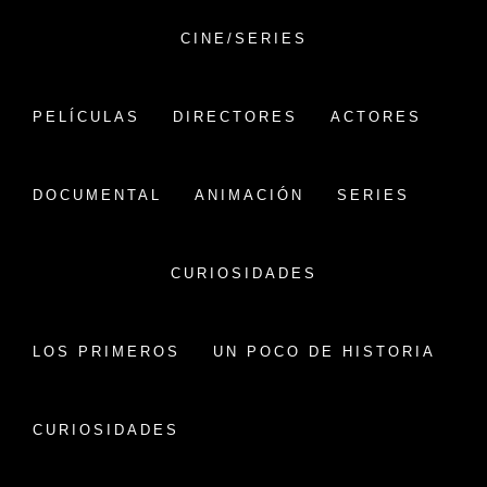
Saltar
al
CINE/SERIES
contenido
VERSIÓN CHINA
PELÍCULAS
DIRECTORES
ACTORES
CINE CHINO:
PELÍCULAS,HISTORIA Y
DOCUMENTAL
ANIMACIÓN
SERIES
CURIOSIDADES
CURIOSIDADES
DÍA:
26 DE MARZO DE 2022
LOS PRIMEROS
UN POCO DE HISTORIA
Inicio
2022
marzo
26
CURIOSIDADES