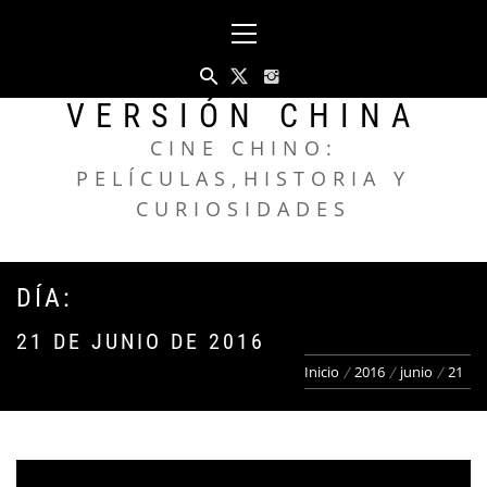
Saltar
Menú
al
principal
contenido
VERSIÓN CHINA
CINE CHINO:
PELÍCULAS,HISTORIA Y
CURIOSIDADES
DÍA:
21 DE JUNIO DE 2016
Inicio
2016
junio
21