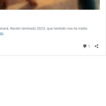
renará. Recién teminado 2023, que también nos ha traído
Los
do
primeros
confirmados
comentari
1
para
el
Año
Nuevo
Chino
2024